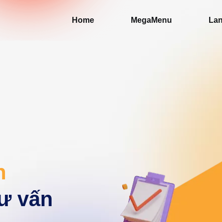
Home
MegaMenu
Lan
h
ư vấn