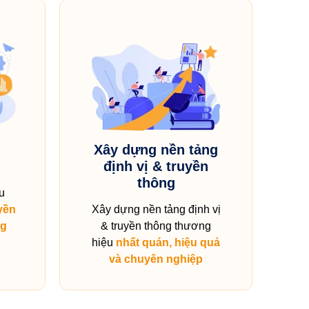
Xây dựng nền tảng
định vị & truyền
thông
u
yền
Xây dựng nền tảng định vị
ng
& truyền thông thương
hiệu
nhất quán, hiệu quả
và chuyên nghiệp